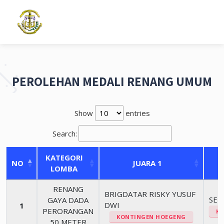
PEROLEHAN MEDALI RENANG UMUM
Show
entries
Search:
KATEGORI
NO
JUARA 1
LOMBA
RENANG
BRIGDATAR RISKY YUSUF
SER
GAYA DADA
DWI
1
PERORANGAN
K
KONTINGEN HOEGENG
50 METER