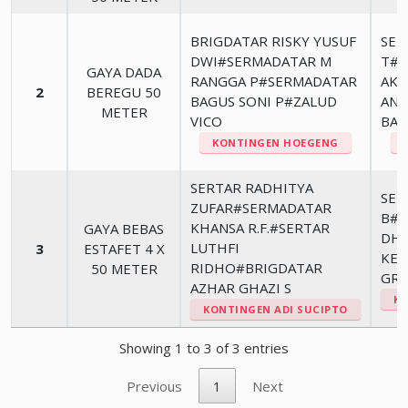
BRIGDATAR RISKY YUSUF
SER
DWI#SERMADATAR M
T#S
GAYA DADA
RANGGA P#SERMADATAR
AKS
2
BEREGU 50
BAGUS SONI P#ZALUD
ANU
METER
VICO
BAG
KONTINGEN HOEGENG
SERTAR RADHITYA
SER
ZUFAR#SERMADATAR
B#S
KHANSA R.F.#SERTAR
GAYA BEBAS
DHA
LUTHFI
3
ESTAFET 4 X
KEN
RIDHO#BRIGDATAR
50 METER
GRA
AZHAR GHAZI S
K
KONTINGEN ADI SUCIPTO
Showing 1 to 3 of 3 entries
Previous
1
Next